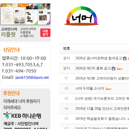
번호
공지
2026년 꿈너머장학생 합격공고
공지
2026년 제1차 총회 공고
67
2019년 제3회 고려아리랑이 성황
66
너머 9-10월 소식지
65
[너머 성명] 국가보훈처의 고려인 
64
2019년 12월 29일 안산시 고려
63
2019년 학습발표회가 열렸습니다.
62
[모집공고] 안산시 다함께돌봄센터