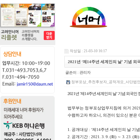
작성일 : 21-03-10 16:17
2021년 ‘제14주년 세계인의 날’ 기념
글쓴이 :
관리자
정부포상_추천후보자_공적개요_사단법인_너머_
2021
년 ‘제
14
주년 세계인의 날’ 기념 외국인
법무부는 정부포상업무지침에 의거
202
수렴하고자 하오니
,
의견이 있으신 분은 
1.
공개대상
:
‘제
14
주년 세계인의 날 기념
2.
공개기간
: 2021. 3. 9. (
화
)
～
3. 23. (
화
)