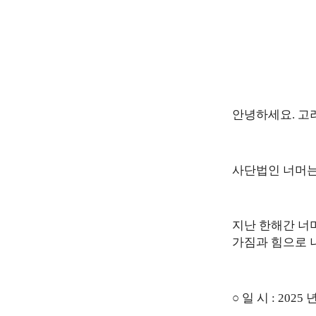
안녕하세요
.
고
사단법인 너머는
지난 한해간 너
가짐과 힘으로 
○
일 시
: 2025