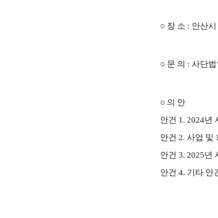
○
장 소
:
안산시
○
문 의
:
사단법
○
의 안
안건
1. 2024
년 
안건
2.
사업 및
안건
3. 2025
년 
안건
4.
기타 안