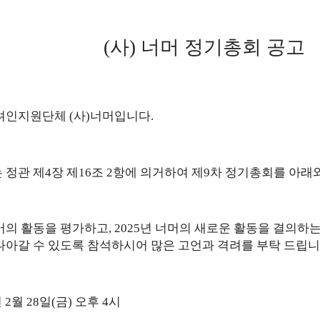
(
사
)
너머 정기총회 공고
려인지원단체
(
사
)
너머입니다
.
 정관 제
4
장 제
16
조
2
항에 의거하여 제
9
차 정기총회를 아래
머의 활동을 평가하고
, 2025
년 너머의 새로운 활동을 결의하
나아갈 수 있도록 참석하시어 많은 고언과 격려를 부탁 드립
년
2
월
28
일
(
금
)
오후
4
시