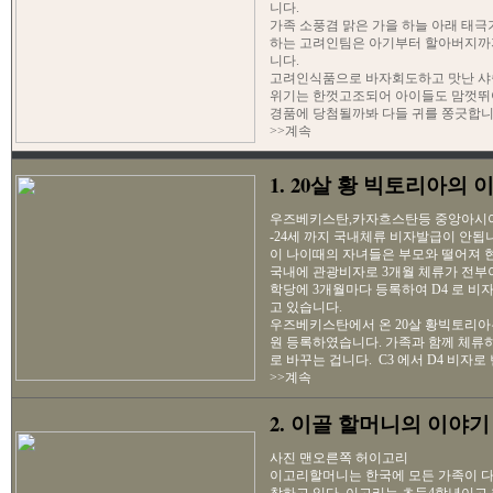
니다.
가족 소풍겸 맑은 가을 하늘 아래 태
하는 고려인팀은 아기부터 할아버지까
니다.
고려인식품으로 바자회도하고 맛난 샤
위기는 한껏고조되어 아이들도 맘껏뛰
경품에 당첨될까봐 다들 귀를 쫑긋합니
>>계속
1. 20살 황 빅토리아의 
우즈베키스탄,카자흐스탄등 중앙아시아 
-24세 까지 국내체류 비자발급이 안됩
이 나이때의 자녀들은 부모와 떨어져 
국내에 관광비자로 3개월 체류가 전부이
학당에 3개월마다 등록하여 D4 로 비
고 있습니다.
우즈베키스탄에서 온 20살 황빅토리아
원 등록하였습니다. 가족과 함께 체류
로 바꾸는 겁니다. C3 에서 D4 비자로 
>>계속
2. 이골 할머니의 이야기
사진 맨오른쪽 허이고리
이고리할머니는 한국에 모든 가족이 다