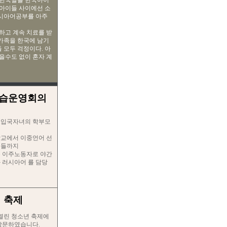
 한국말을 한국아이
아이들 사이에선 소
러시아어공부를 아주
하고 계속 치료를 받
가족을 한국에 남기
 모두 걱정이다. 아
을수도 없이 혼자 계
학습운영회의
도입국자녀의 학부모
학교에서 이중언어 선
님들까지
은 이주노동자로 야간
 러시아어 를 담당
집 축제
 열린 청소년 축제에
방문하였습니다.