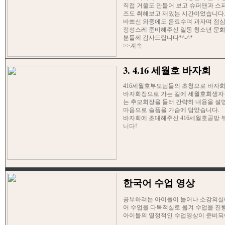
직접 거울도 만들어 보고 슈퍼맨과 스
즈도 취해보고 재밌는 시간이었습니다
바쁘신 와중에도 음료수며 과자며 점
정성스레 준비해주신 일동 청소년 문화
분들께 감사드립니다*^-^*
>>계속
3. 4.16 세월호 바자회
416세월호부모님들의 초청으로 바자회
바자회장으로 가는 길에 세월호희생자
는 추모회장을 들러 간략히 내용을 설
마음으로 슬픔을 가슴에 담았습니다.
바자회에 초대해주신 416세월호공방
니다!
한국어 수업 영상
공부하려는 아이들이 늘어나 소강의실
어 수업을 다목적실로 옮겨 수업을 진
아이들의 열정적인 수업영상이 준비되