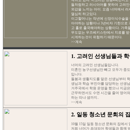
착하고 있다. 이고리는 초등4학년이고
들처럼하고 러시아어를 못하여 고려인
외감을 느끼는 아이. 요즘 너머에서 
열심히 하고있다.
이고할머니는 작년에 신장이식수술을 
아야하는 상황이나 3년비자 기한으로 
고 홀로 출국해야하는 상황이다. 가족들
무도없는 우즈베키스탄에서 치료를 받
시게하는것이 위험하기 때문이다.
>>계속
1. 고려인 선생님들과 
너머의 고려인 선생님들입니다.
미혼인 농구선생님만 빼고 모두가 중
입니다.
돌봄과 생활지도를 맡은 선생님부터 
생님과 학습 부진아를 담당하는 선생
거주국에서 학원 운영을 했으나 지금
근무하면서도 수면 시간을 줄여 영어와
하는 따냐 샘까지..
>>계속
2. 일동 청소년 문회의 
10월 15일 일동 청소년 문화의 집에서
저희 너머가 초대되어 학생들과 함께 