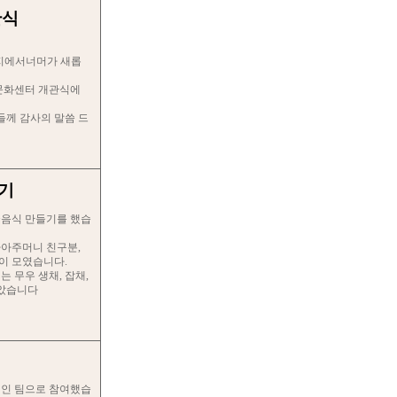
관식
번지에서너머가 새롭
문화센터 개관식에
들께 감사의 말씀 드
들기
국음식 만들기를 했습
아주머니 친구분,
분이 모였습니다.
 무우 생채, 잡채,
보았습니다
려인 팀으로 참여했습