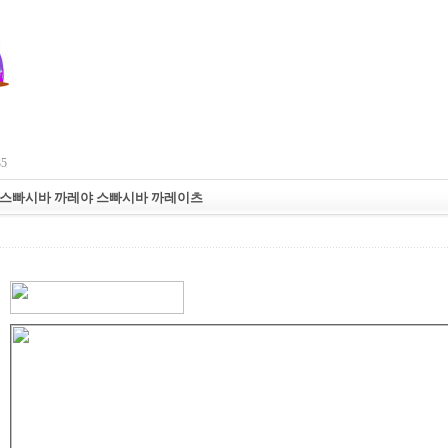
35
밤,스빠시바 까레야 스빠시바 까레이츠