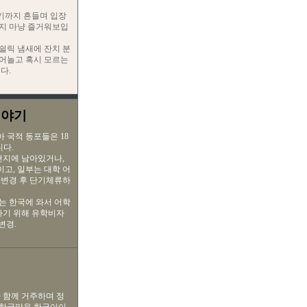
극기까지 흔들며 입장
지 마냥 즐거워보입
쉴릭 냄새에 잔치 분
어놀고 혹시 모르는
다.
이야기
국적 동포들은 18
니다.
현지에 남아있거나,
고, 일부는 대학 어
자변경 후 단기체류하
는 한국에 와서 어학
하기 위해 유학비자
변경.
 함께 거주하며 정