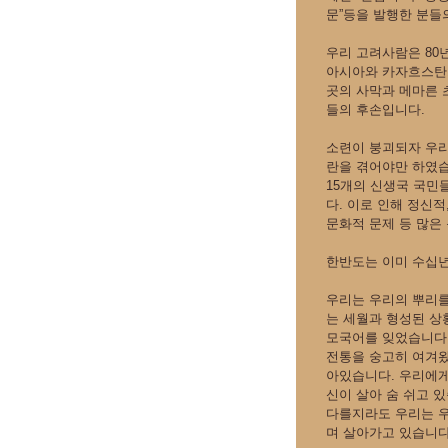
문”등을 발행한 분들
우리 고려사람은 80
아시아와 카자흐스탄
곳의 사막과 메마른 
들의 후손입니다.
소련이 붕괴되자 우리
란을 겪어야만 하였습
15개의 신생국 국민
다. 이로 인해 정신적
문화적 문제 등 많은
한반도는 이미 수십년
우리는 우리의 뿌리를
는 세월과 형성된 상
모국어를 잊었습니다.
전통을 숭고히 여겨
아있습니다. 우리에게
신이 살아 숨 쉬고 
다를지라도 우리는 
며 살아가고 있습니다