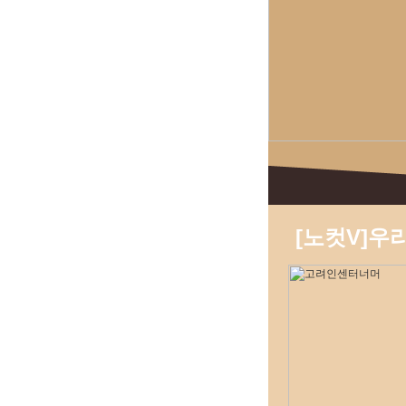
[노컷V]우