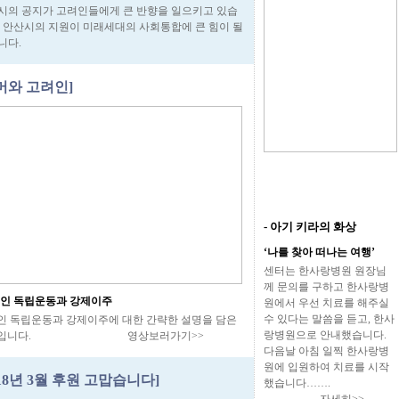
시의 공지가 고려인들에게 큰 반향을 일으키고 있습
. 안산시의 지원이 미래세대의 사회통합에 큰 힘이 될
니다.
머와 고려인]
- 아기 키라의 화상
‘나를 찾아 떠나는 여행’
센터는 한사랑병원 원장님
께 문의를 구하고 한사랑병
려인 독립운동과 강제이주
원에서 우선 치료를 해주실
수 있다는 말씀을 듣고, 한사
인 독립운동과 강제이주에 대한 간략한 설명을 담은
랑병원으로 안내했습니다.
상입니다. 영상보러가기>>
다음날 아침 일찍 한사랑병
원에 입원하여 치료를 시작
018년 3월 후원 고맙습니다]
했습니다…….