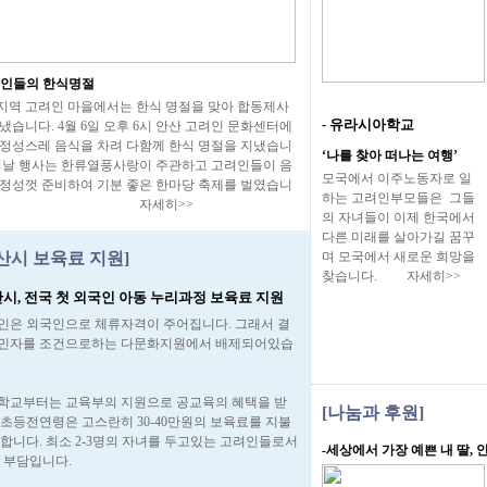
려인들의 한식명절
지역 고려인 마을에서는 한식 명절을 맞아 합동제사
- 유라시아학교
냈습니다. 4월 6일 오후 6시 안산 고려인 문화센터에
 정성스레 음식을 차려 다함께 한식 명절을 지냈습니
‘나를 찾아 떠나는 여행’
 이날 행사는 한류열풍사랑이 주관하고 고려인들이 음
모국에서 이주노동자로 일
 정성껏 준비하여 기분 좋은 한마당 축제를 벌였습니
하는 고려인부모들은 그들
. 자세히>>
의 자녀들이 이제 한국에서
다른 미래를 살아가길 꿈꾸
산시 보육료 지원]
며 모국에서 새로운 희망을
찾습니다. 자세히>>
산시, 전국 첫 외국인 아동 누리과정 보육료 지원
인은 외국인으로 체류자격이 주어집니다. 그래서 결
민자를 조건으로하는 다문화지원에서 배제되어있습
학교부터는 교육부의 지원으로 공교육의 혜택을 받
[나눔과 후원]
 초등전연령은 고스란히 30-40만원의 보육료를 지불
 합니다. 최소 2-3명의 자녀를 두고있는 고려인들로서
-세상에서 가장 예쁜 내 딸, 
큰 부담입니다.