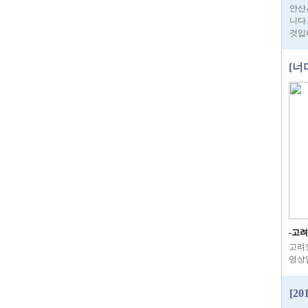
안산
니다
것입
[너
-고
고려
영
[2