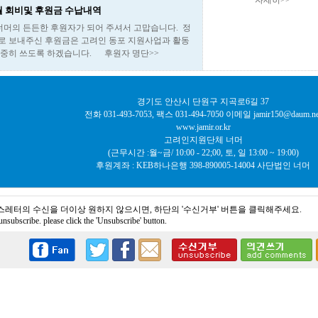
자세히>>
3월 회비및 후원금 수납내역
)너머의 든든한 후원자가 되어 주셔서 고맙습니다. 정
로 보내주신 후원금은 고려인 동포 지원사업과 활동
소중히 쓰도록 하겠습니다. 후원자 명단>>
경기도 안산시 단원구 지곡로6길 37
전화 031-493-7053, 팩스 031-494-7050 이메일 jamir150@daum.ne
www.jamir.or.kr
고려인지원단체 너머
(근무시간 :월~금/ 10:00 - 22;00, 토, 일 13:00 ~ 19:00)
후원계좌 : KEB하나은행 398-890005-14004 사단법인 너머
스레터의 수신을 더이상 원하지 않으시면, 하단의 '수신거부' 버튼을 클릭해주세요.
unsubscribe. please click the 'Unsubscribe' button.