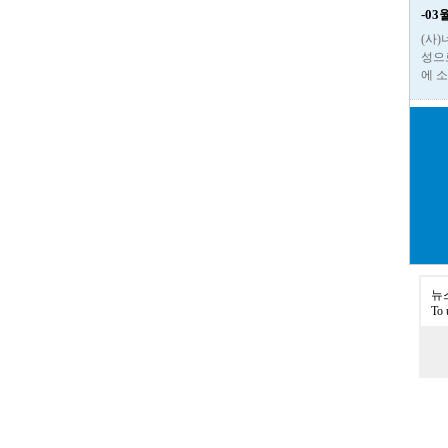
-0
(사
성으
에 
뉴
To 