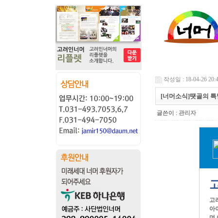
작성일 : 18-04-26 20:
[너머소식]땟골의 
글쓴이 :
관리자
고
아
며