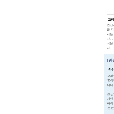
-고
안산
를 지
서는
다.
식을
다
[안
-안
고려
혼이
니다.
초등
지만
해야
는 