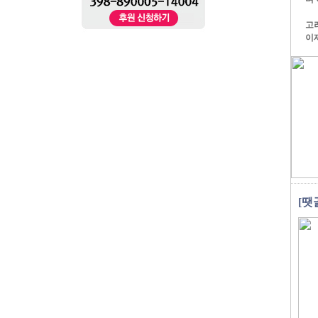
고
이
[땟