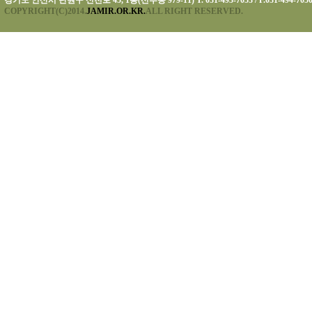
경기도 안산시 단원구 신천로 45, 1층(선부동 979-11) T. 031-493-7053 / F.031-494-705
COPYRIGHT(C)2014.
JAMIR.OR.KR.
ALL RIGHT RESERVED.