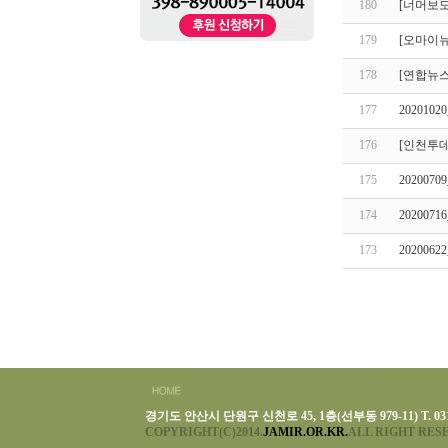
180
[너머보도
179
[오마이
178
[연합뉴스
177
20201
176
[인천투데
175
20200
174
20200
173
20200
경기도 안산시 단원구 신천로 45, 1층(선부동 979-11) T. 031-493-
COPYRIGHT(C)2014.
JAMIR.OR.KR.
ALL RIGHT RES