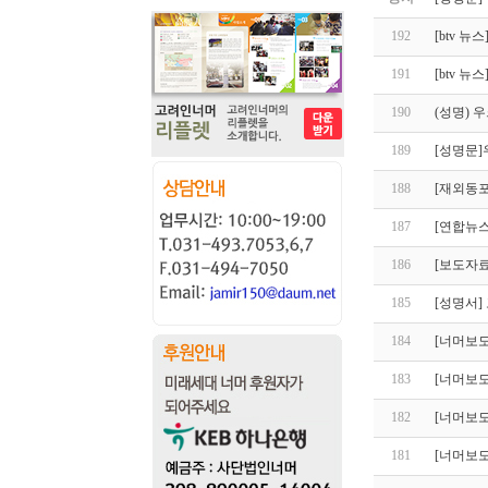
192
[btv 
191
[btv 
190
(성명) 
189
[성명문
188
[재외동포
187
[연합뉴스
186
[보도자료
185
[성명서]
184
[너머보도
183
[너머보
182
[너머보
181
[너머보도