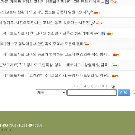
자료] 개척과 투쟁의 고려인 선조를 기억하며, 고려인의 한식 행…
뉴스]코로나 상황에서 고려인 동포는 공동체 일원이었나?
] 경기도, 사진으로 만나는 고려인 동포 '찾아가는 사진전'
020_[너머보도자료]제1회 고려인 청소년 사진축전 성황리에 마무리
이] 연수구 함박마을서 한민족 이주역사 토론회 열려
709_[너머보도자료]고려인 동포와 함께하는 코로나19 감염증 확산 방지 …
716_[보도자료] 7.11 경기도 도민특강, 영화 「헤로니모」상영회 및 감독…
622_[너머보도자료]「고려인한국어교실 강사, 운영자 네트워크 및 역량…
1
2
3
4
5
6
7
8
9
10
7053 / F.031-494-7050
ERVED.