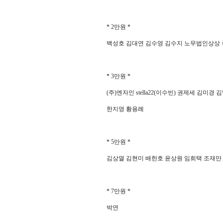
* 2
만원
*
백성호 김대연 김수영 김수지 노무법인상상 
* 3
만원
*
(
주
)
엔자인
stella22(
이수빈
)
권제세 김미경 김
한지영 황용례
* 5
만원
*
김상열 김현미 배한호 윤상원 임희택 조재만
* 7
만원
*
박연