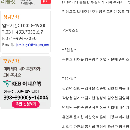
(
사
)
너머의 든든한 후원자가 되어 주셔서 
정성으로 보내주신 후원금은 고려인 동포 
-CMS
후원
-
* 5
천원
*
손민호 김재율 김종범 김한별 박문배 손민호
* 1
만원
*
김영덕 심향구 김재율 김종범 김한별 박문배
곽상철 김기수 김미현 김성아 김수현 김영덕
명재완 문병준 민원식 박상욱 박희대 배진기
유연주 윤미향 이경숙 이은아 이장수 이재현
최호종 한명희 홍선희 홍성아 황선주 황용환