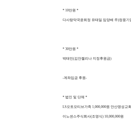
* 10
만원
*
다사랑약국윤희정 유태일 임양배 주
)
정웅기
* 30
만원
*
박태민
(
김안젤리나 지정후원금
)
-
계좌입금 후원
-
*
법인 및 단체
*
LS
오토모티브가족
1,000,000
원 안산명성교
이노센스주식회사(조영식)
10,000,000
원