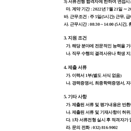
3)
서류전형 합격자에 한하여 면접시간
마
.
계약
기간
: 2022
년
7
월
21
일
∼
2
바
.
근무조건
:
주
5
일
(5
시간
)
근무
,
급
사
.
근무시간
: 08:30 ~ 14:00 (5
시간
,
3.
지원
조건
가
.
해당
분야에
전문적인
능력을
가
나
.
직무
수행의
결격사유나
학생
지
4.
제출
서류
가
.
이력서
1
부
(
별도 서식 없음
)
나
.
경력증명서
,
최종학력증명서
,
자
5.
기타
사항
가
.
제출된
서류
및
평가내용은
반환
나
.
제출된
서류
및
기재사항이
허위
다
. 1
차
서류전형
실시
후
적격자가
라
.
문의
전화
: 032) 816-9002