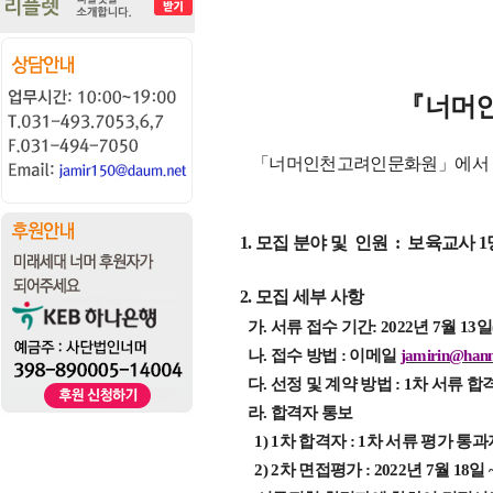
『
너머
「
너머인천고려인문화원
」
에서
1.
모집
분야
및
인원
:
보육교사
1
2.
모집
세부
사항
가
.
서류
접수
기간
: 2022
년
7
월
13
일
나
.
접수
방법
:
이메일
jamirin@hanm
다
.
선정
및
계약
방법
: 1
차
서류
합
라
.
합격자
통보
1) 1
차
합격자
: 1
차
서류
평가
통과
2) 2
차
면접평가
: 2022
년
7
월
18
일