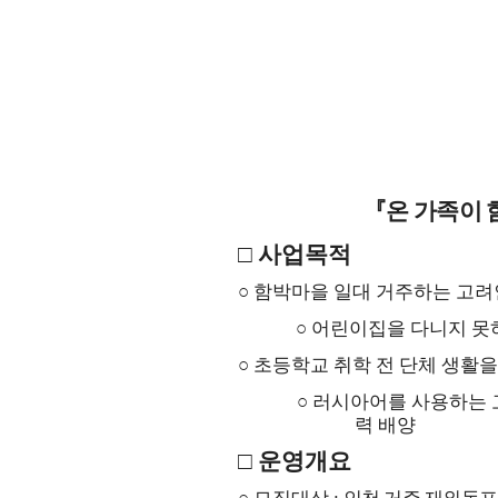
『
온 가족이
□
사업목적
○
함박마을 일대 거주하는 고려
○
어린이집을 다니지 못
○
초등학교 취학 전 단체 생활
○
러시아어를 사용하는 
력 배양
□
운영개요