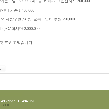
모임 180,000 (아
lx안산지사 200,000
이들 교육재료),
비 기증 1,400,000
'경제탐구반','화령' 교복구입비 후원
750,000
kpx문화재단 2,000,000
 첫 후원 고맙습니다.
7053 / F.031-494-7050
ERVED.