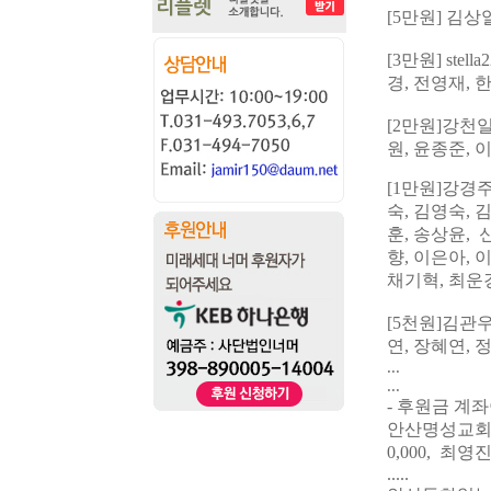
[5
만원
] 김상
[3
만원
] stella
경, 전영재, 
[2
만원
]
강천
원
,
윤
종준, 
[1
만원
]
강경
숙, 김영숙, 
훈
,
송상윤, 
향, 이은아, 
채기혁,
최운경
[5
천원
]
김관
연
,
장혜연
,
...
...
- 후원금 계좌
안산명성교회 1
0,000, 최영진
.....