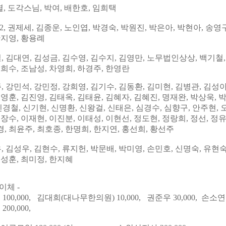
열,
도각스님, 박여, 배한호, 임희택
22,
권제세
, 김종운,
노인엽
, 박경숙,
박원진, 박은아
, 박현아,
송영구
한지영, 황용례
일
,
김대연
, 김성금,
김수영
, 김수지,
김영만, 노무법인상상, 백기철
이희수
, 조
남성, 차영희
,
하경주
, 한영란
주
,
강민석
,
강민정
,
강희영
,
김기수
,
김동환
,
김미현
,
김병관
,
김성
김영훈
,
김진영
,
김태옥
,
김태윤, 김혜자
,
김혜진
,
명
재완, 박상욱,
신경철
,
신기현
,
신명환
,
신왕걸
,
신태은
, 심경수,
심향구, 안주현, 
이장수
,
이재현
,
이진분
, 이태성,
이현선
,
정도현
,
정랑희
, 정
선, 정
, 최윤주, 최호종
,
한명희, 한지연, 홍선희, 황선주
우
,
김성우
,
김현수
,
류지헌
,
박문배
,
박미영
,
손민호
, 신명숙,
유현숙
정성훈
, 최미정,
한지혜
이체 -
00,000, 김대희(대나무한의원) 10,000,
권준우 30,000, 손소
 200,000,