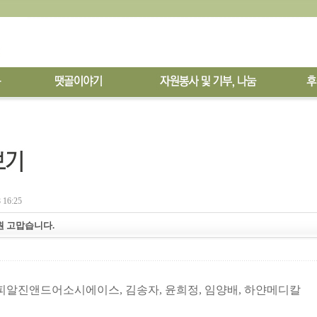
 16:25
후원 고맙습니다.
피알진앤드어소시에이스
,
김송자
,
윤희정, 임양배
, 하얀메디칼