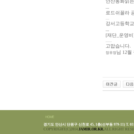
안산동화읽는어른
...
로드쉬꼴라 공연
....
강서고등학교 
...
[재단_운영비] 
.......
고맙습니다.
님 12월
정유정
경기도 안산시 단원구 신천로 45, 1층(선부동 979-11) T. 031-493-
COPYRIGHT(C)2014.
JAMIR.OR.KR.
ALL RIGHT RES