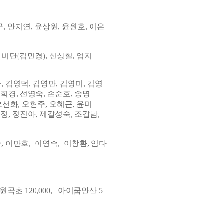
, 안지연, 윤상원
, 윤원호, 이은
, 비단(김민경),
신상철, 엄지
아
, 김영덕,
김영만, 김영미, 김영
박희경
, 선영숙, 손준호,
송명
오선화
,
오현주
,
오혜근
, 윤
미
유정, 정진아,
제갈성숙
,
조갑남
,
, 이만호
, 이영숙,
이창환
,
임다
연원곡초 120,000, 아이쿱안산 5