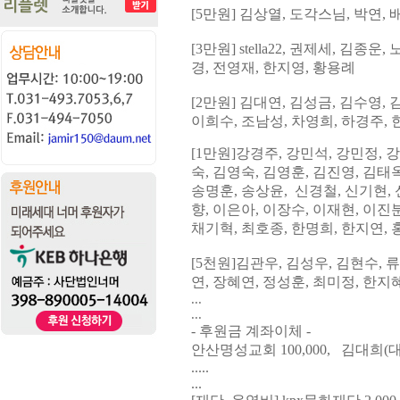
[5
만원
] 김상열,
도각스님, 박연, 
[3
만원
] stella22,
권제세
, 김종운,
경, 전영재, 한지영, 황용례
[2
만원
]
김대연
, 김성금,
김수영
,
이희수
, 조
남성, 차영희
,
하경주
,
[1
만원
]
강경주
,
강민석
,
강민정
,
강
숙, 김영숙, 김영훈
,
김진영
,
김태
송명훈
,
송상윤, 신경철
,
신기현
,
향, 이은아, 이장수
,
이재현
,
이진
채기혁,
최호종
,
한명희, 한지연, 
[5
천원
]
김관우
,
김성우
,
김현수
,
류
연
,
장혜연
,
정성훈
, 최미정,
한지
...
...
- 후원금 계좌이체 -
안산명성교회 100,000, 김대희(대
.....
...