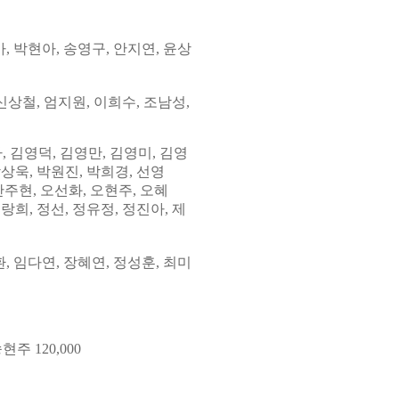
아
, 박현아,
송영구, 안지연, 윤상
신
상철, 엄지원
,
이희수
, 조
남성,
아
, 김영덕,
김영만, 김영미, 김영
박상욱, 박원진,
박희경
, 선영
안주현, 오선화
,
오현주, 오혜
정랑희
,
정선, 정유정, 정진아,
제
환
,
임다연
,
장혜연
,
정성훈
, 최미
송현주 120,000