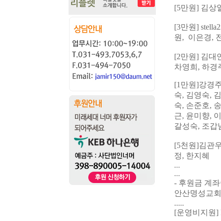
[5
만원
] 김상
[3
만원
] stella
원
, 이은경,
[2
만원
]
김대
차영희
,
하경
[1
만원
]
강경
숙, 김영숙, 
숙, 손
준호, 
근
, 윤
미향, 
갈성숙
,
조갑
[5
천원
]
김관
정,
한지혜
...
...
- 후원금 계좌
안산명성교회 1
.....
[운영비지원] k