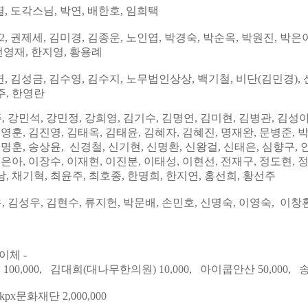
열,
도각스님, 박연, 배한호, 임희택
22,
권제세
, 김미경, 김종운,
노인엽
, 박경숙,
박순옥, 박원진, 박은
 전영재, 한지영, 황용례
연
, 김성금,
김수영
, 김수지,
노무법인상상, 백기철
, 비단(김민경), 
주
, 한영란
주
,
강민석
,
강민정
,
강희영
,
김기수
,
김명연, 김미현
,
김병관
,
김성
김영훈
,
김진영
,
김태옥
,
김태윤, 김혜자
,
김혜진
,
명
재완, 문병준, 
송명훈
,
송상윤, 신경철
,
신기현
,
신명환
,
신왕걸
,
신태은, 심향구, 
이은아, 이장수
,
이재현
,
이진분
, 이태성,
이현선
, 전
재구, 정도현
,
남
, 채기혁, 최윤주,
최호종
,
한명희, 한지연, 홍선희, 황선주
우
,
김성우
,
김현수
,
류지헌
,
박문배
, 손
민호, 신명숙,
이영숙,
이창
이체 -
00,000, 김대희(대나무한의원) 10,000,
아이쿱안산 50,000, 
px문화재단 2,000,000