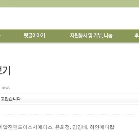
 16:46
원 고맙습니다.
피알진앤드어소시에이스
,
윤희정, 임양배
, 하얀메디칼