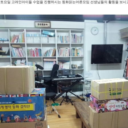
주토요일 고려인아이들 수업을 진행하시는 동화읽는어른모임 선생님들의 활동을 보시고 도