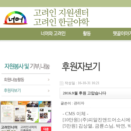
작성일 : 16-10-31 16:21
2016.9월 후원 고맙습니다
글쓴이 :
관리자
- CMS 이체 -
[10만원]
(
주
)
피알진앤드어소시에
[5
만원
] 김상열, 금륜스님,
박연, 