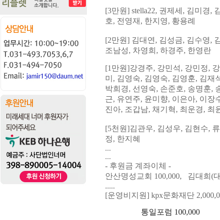
[3
만원
] stella22,
권제세
, 김미경,
호, 전영재, 한지영, 황용례
[2
만원
]
김대연
, 김성금,
김수영
,
조
남성, 차영희
,
하경주
, 한영란
[1
만원
]
강경주
,
강민석
,
강민정
,
강
미, 김영숙, 김영숙, 김영훈
, 김
재석
박희경
, 선영숙, 손
준호, 송명훈
,
근
, 유연주, 윤
미향, 이은아, 이장
진아,
조갑남, 채기혁, 최운경, 최
[5
천원
]
김관우
,
김성우
,
김현수
,
류
정,
한지혜
...
...
- 후원금 계좌이체 -
안산명성교회 100,000, 김대희(대
.....
[운영비지원] kpx문화재단 2,000,0
통일포럼 100,000