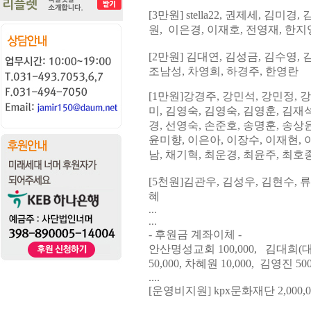
[3
만원
] stella22,
권제세
, 김미경,
원
, 이은경, 이재호, 전영재, 한지
[2
만원
]
김대연
, 김성금,
김수영
,
조
남성, 차영희
,
하경주
, 한영란
[1
만원
]
강경주
,
강민석
,
강민정
,
강
미, 김영숙, 김영숙, 김영훈
, 김
재석
경,
선영숙, 손
준호, 송명훈
,
송상윤
윤
미향, 이은아, 이장수
,
이재현
,
남, 채기혁, 최운경, 최윤주, 최호
[5
천원
]
김관우
,
김성우
,
김현수
,
류
혜
...
...
- 후원금 계좌이체 -
안산명성교회 100,000, 김대희(대
50,000, 차혜원 10,000, 김영진 
....
[운영비지원] kpx문화재단 2,000,0