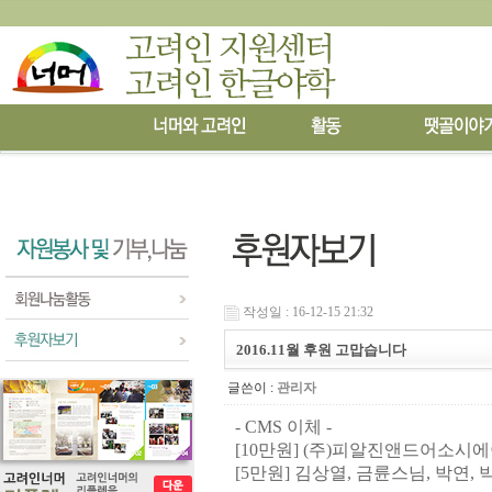
작성일 : 16-12-15 21:32
2016.11월 후원 고맙습니다
글쓴이 :
관리자
- CMS 이체 -
[10만원]
(
주
)
피알진앤드어소시에
[5
만원
] 김상열, 금륜스님,
박연, 