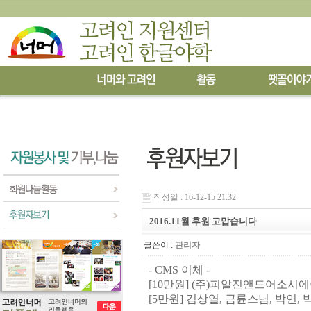
작성일 : 16-12-15 21:32
2016.11월 후원 고맙습니다
글쓴이 :
관리자
- CMS 이체 -
[10만원]
(
주
)
피알진앤드어소시에
[5
만원
] 김상열, 금륜스님,
박연, 