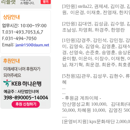
[3
만원
] stella22,
권제세
, 김미경,
원
, 이은경, 이재호, 전영재, 한지
[2
만원
]
김대연
, 김성금,
김수영
,
조
남성, 차영희
,
하경주
, 한영란
[1
만원
]
강경주
,
강민석
,
강민정
,
강
미, 김영숙, 김영숙, 김영훈
, 김
재석
경,
선영숙, 손
준호, 송명훈
,
송상윤
윤
미향, 이은아, 이장수
,
이재현
,
남, 채기혁, 최운경, 최윤주, 최호
[5
천원
]
김관우
,
김성우
,
김현수
,
류
혜
...
...
- 후원금 계좌이체 -
안산명성교회 100,000, 김대희(대
50,000, 차혜원 10,000, 김영진 
....
[운영비지원] kpx문화재단 2,000,0