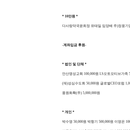
* 10
만원
*
다사랑약국윤희정 유태일 임양배 주
)
정웅기
-
계좌입금 후원
-
*
법인 및 단체
*
안산명성교회
100,000
원
LS
오토모티브가족
(
재
)
성심수도회
50,000
원
글로벌
CEO
포럼
1,0
풍원화확
(
주
) 5,000,000
원
*
개인
*
박수영
50,000
원 박항기
500,000
원 이영은
10