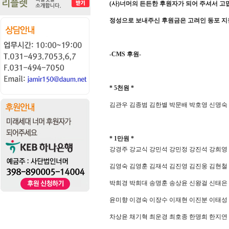
(
사
)
너머의 든든한 후원자가 되어 주셔서 
정성으로 보내주신 후원금은 고려인 동포 
-CMS
후원
-
* 5
천원
*
김관우 김종범 김한별 박문배 박호영 신명숙
* 1
만원
*
강경주 강교식 강민석 강민정 강진석 강희영
김영숙 김영훈 김재석 김진영 김진웅 김현철
박희경 박희대 송명훈 송상윤 신왕걸 신태은
윤미향 이경숙 이장수 이재현 이진분 이태성
차상윤 채기혁 최운경 최호종 한명희 한지연