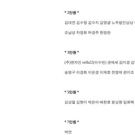
* 2
만원
*
김대연 김수영 김수지 김영광 노무법인상상 
조남성 차영희 하경주 한영란
* 3
만원
*
(
주
)
엔자인
stella22(
이수빈
)
권제세 김미경 김
송영구 이경희 이은경 이재호 전영재 편미조
* 5
만원
*
김상열 김현미 박은아 배한호 윤상원 임희택
* 7
만원
*
박연