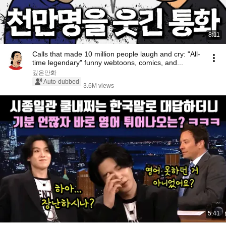
8:11
Calls that made 10 million people laugh and cry: "All-
time legendary" funny webtoons, comics, and...
깊은만화
Auto-dubbed
3.6M views
5:41