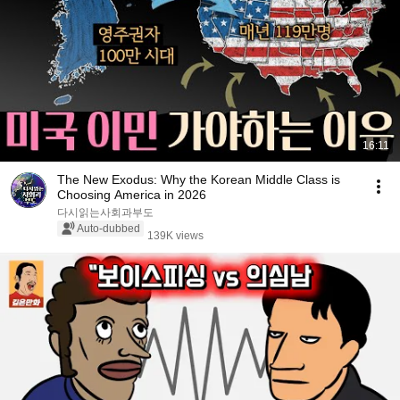
16:11
The New Exodus: Why the Korean Middle Class is
Choosing America in 2026
다시읽는사회과부도
Auto-dubbed
139K views