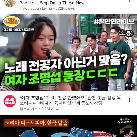
People — Stop Doing These Now
Inside Japan Living
•
232K views
5:10
*여자 조명섭* “노래 전공 안했어요” 완전 옛날 감성 목
소리ㄷㄷ ♪바다가 육지라면♪ l 태군노래자랑
헬로라이프
•
1.2M views