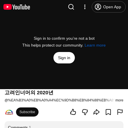
Open App
Sign in to confirm you’re not a bot
This helps protect our community.
Learn more
Sign in
고려인너머의 2020년
@
%EA%B3%A0%EB%A0%A4%EC%9D%B8%EB%84%88%EB%A8%B8-q3j
more
Subscribe
Comments
1