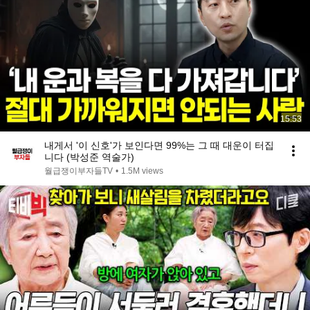
15:53
내게서 '이 신호'가 보인다면 99%는 그 때 대운이 터집
니다 (박성준 역술가)
월급쟁이부자들TV
•
1.5M views