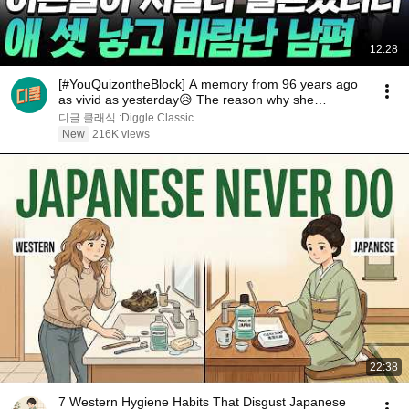
12:28
[#YouQuizontheBlock] A memory from 96 years ago
as vivid as yesterday😥 The reason why she
changed...
디글 클래식 :Diggle Classic
New
216K views
22:38
7 Western Hygiene Habits That Disgust Japanese