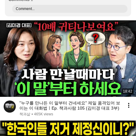
Comment...
18:42
"누구를 만나든 이 말부터 건네세요" 제일 품격있어 보
이는 이 대화법ㅣEp. 책과사람 105 (김미경 대표 3부)
책과삶
•
465K views