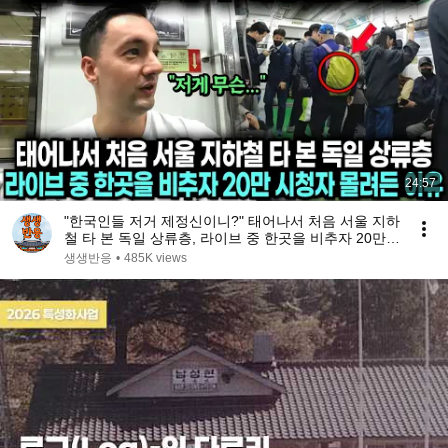
24:57
"한국인들 저거 제정신이니?" 태어나서 처음 서울 지하
철 타 본 독일 상류층, 라이브 중 한곳을 비추자 20만
시청자 몰려든 이유
생생반응
•
485K views