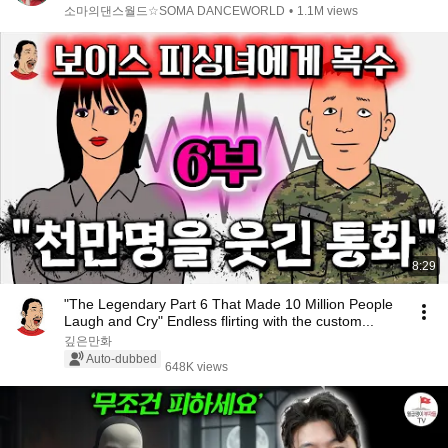
다며 기립박수!(해외반응)ㅣ스페인 갓탤런트 GOT
소마의댄스월드☆SOMA DANCEWORLD
•
1.1M views
TALENTㅣ소마의리뷰
8:29
"The Legendary Part 6 That Made 10 Million People
Laugh and Cry" Endless flirting with the custom...
깊은만화
Auto-dubbed
648K views