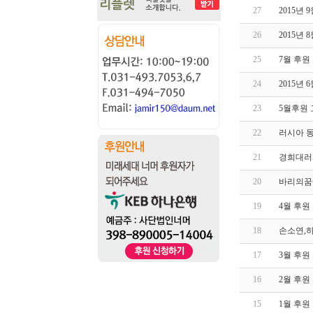
27
2015년
26
2015년
25
7월 후원
24
2015년
23
5월후원
22
러시아 
21
경희대러
20
바리의꿈
19
4월 후원
18
손소연,
17
3월 후원
16
2월 후원
15
1월 후원