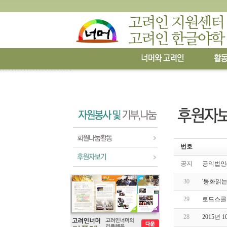
번호
공지
공익법인(
30
'동화읽는
29
로드스콜
28
2015년