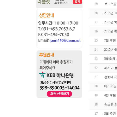
29
로드스콜
28
2015년
27
2015년
26
2015년
25
7월 후원
24
2015년
23
5월후원
22
러시아 
21
경희대러
20
바리의꿈
19
4월 후원
18
손소연,
17
3월 후원