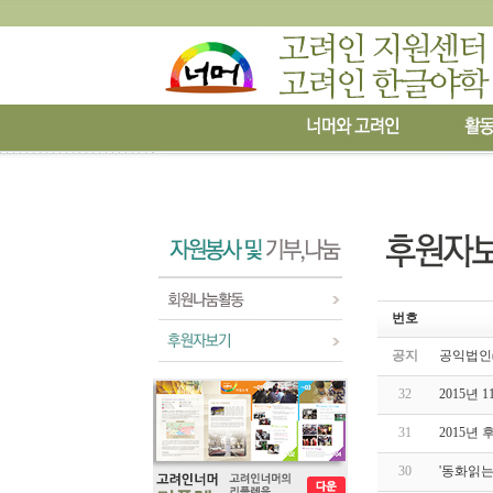
번호
공지
공익법인(
32
2015년
31
2015년
30
'동화읽는